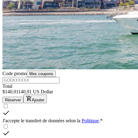
Code promo
Mes coupons
Total
$
140,91
140,91 US Dollar
Réserver
Ajouter
J'accepte le transfert de données selon la
Politique
.
*