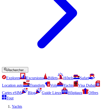
Rechercher...
Explorer
Excursions
Billets
Hôtels
Safari
Location auto
Transferts
Vols
Yachts
Visa Dubaï
Cartes eSIM
Blog
Guide Lieux
Hôpitaux
Offres
Tout
Yachts