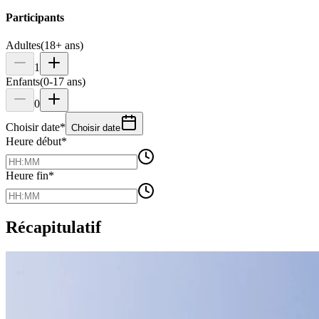
Participants
Adultes
(18+ ans)
1
Enfants
(0-17 ans)
0
Choisir date
*
Choisir date
Heure début
*
Heure fin
*
Récapitulatif