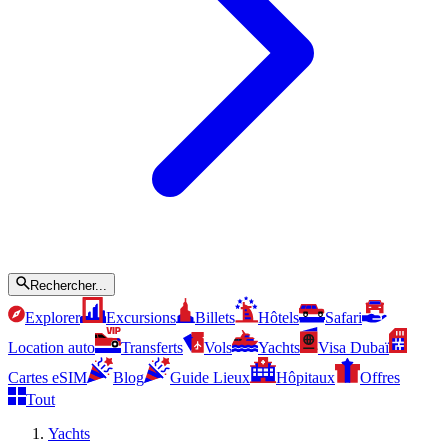
Rechercher...
Explorer
Excursions
Billets
Hôtels
Safari
Location auto
Transferts
Vols
Yachts
Visa Dubaï
Cartes eSIM
Blog
Guide Lieux
Hôpitaux
Offres
Tout
Yachts