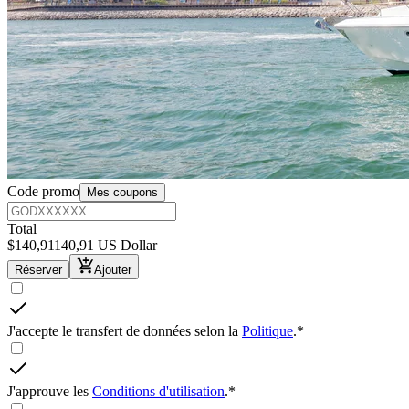
Code promo
Mes coupons
Total
$
140,91
140,91 US Dollar
Réserver
Ajouter
J'accepte le transfert de données selon la
Politique
.
*
J'approuve les
Conditions d'utilisation
.
*