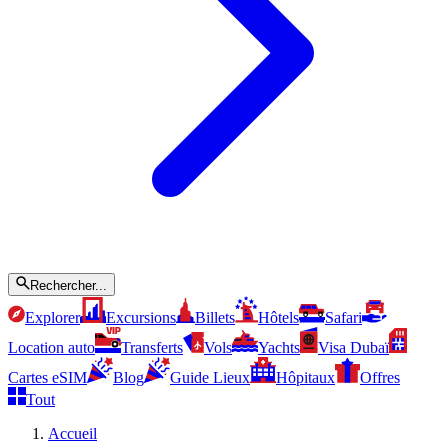
Rechercher...
Explorer
Excursions
Billets
Hôtels
Safari
Location auto
Transferts
Vols
Yachts
Visa Dubaï
Cartes eSIM
Blog
Guide Lieux
Hôpitaux
Offres
Tout
Accueil