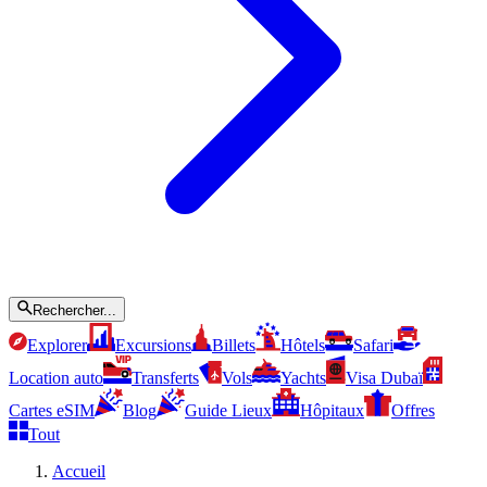
Rechercher...
Explorer
Excursions
Billets
Hôtels
Safari
Location auto
Transferts
Vols
Yachts
Visa Dubaï
Cartes eSIM
Blog
Guide Lieux
Hôpitaux
Offres
Tout
Accueil