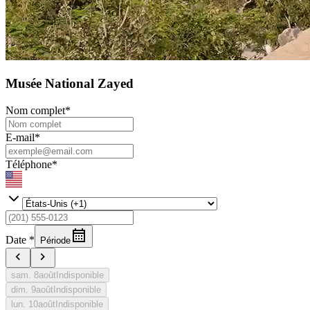
Musée National Zayed
Nom complet
*
E-mail
*
Téléphone
*
Date
*
Période
sam.
8
août
Indisponible
dim.
9
août
Indisponible
lun.
10
août
Indisponible