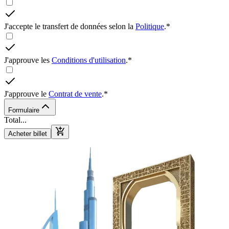
J'accepte le transfert de données selon la
Politique
.
*
J'approuve les
Conditions d'utilisation
.
*
J'approuve le
Contrat de vente
.
*
Formulaire
Total
...
Acheter billet