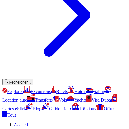
Rechercher...
Explorer
Excursions
Billets
Hôtels
Safari
Location auto
Transferts
Vols
Yachts
Visa Dubaï
Cartes eSIM
Blog
Guide Lieux
Hôpitaux
Offres
Tout
Accueil