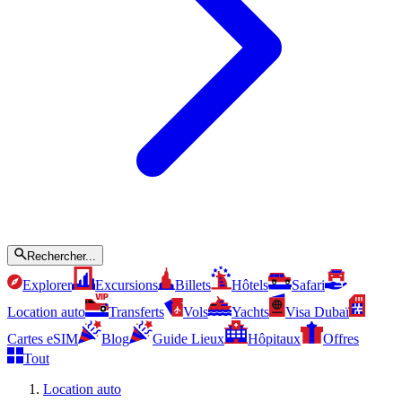
Rechercher...
Explorer
Excursions
Billets
Hôtels
Safari
Location auto
Transferts
Vols
Yachts
Visa Dubaï
Cartes eSIM
Blog
Guide Lieux
Hôpitaux
Offres
Tout
Location auto