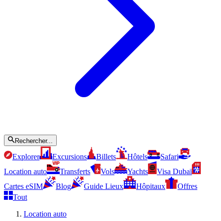
Rechercher...
Explorer
Excursions
Billets
Hôtels
Safari
Location auto
Transferts
Vols
Yachts
Visa Dubaï
Cartes eSIM
Blog
Guide Lieux
Hôpitaux
Offres
Tout
Location auto