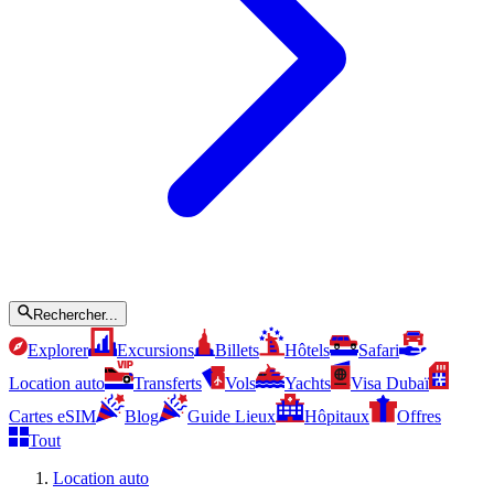
Rechercher...
Explorer
Excursions
Billets
Hôtels
Safari
Location auto
Transferts
Vols
Yachts
Visa Dubaï
Cartes eSIM
Blog
Guide Lieux
Hôpitaux
Offres
Tout
Location auto