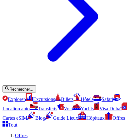
Rechercher...
Explorer
Excursions
Billets
Hôtels
Safari
Location auto
Transferts
Vols
Yachts
Visa Dubaï
Cartes eSIM
Blog
Guide Lieux
Hôpitaux
Offres
Tout
Offres