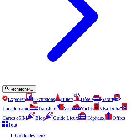
Rechercher...
Explorer
Excursions
Billets
Hôtels
Safari
Location auto
Transferts
Vols
Yachts
Visa Dubaï
Cartes eSIM
Blog
Guide Lieux
Hôpitaux
Offres
Tout
Guide des lieux