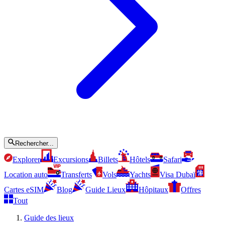
Rechercher...
Explorer
Excursions
Billets
Hôtels
Safari
Location auto
Transferts
Vols
Yachts
Visa Dubaï
Cartes eSIM
Blog
Guide Lieux
Hôpitaux
Offres
Tout
Guide des lieux