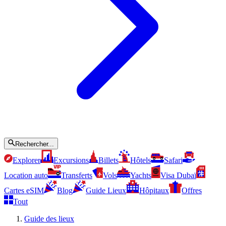
Rechercher...
Explorer
Excursions
Billets
Hôtels
Safari
Location auto
Transferts
Vols
Yachts
Visa Dubaï
Cartes eSIM
Blog
Guide Lieux
Hôpitaux
Offres
Tout
Guide des lieux