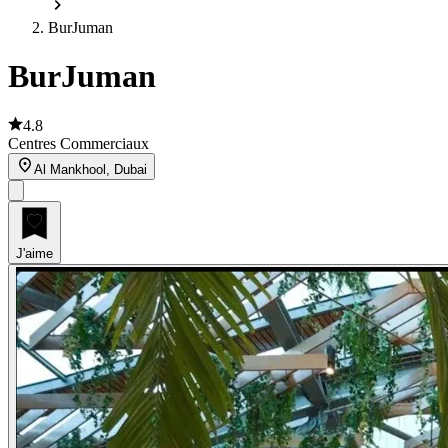
BurJuman
BurJuman
4.8
Centres Commerciaux
Al Mankhool, Dubai
J'aime