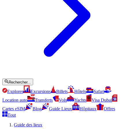
Rechercher...
Explorer
Excursions
Billets
Hôtels
Safari
Location auto
Transferts
Vols
Yachts
Visa Dubaï
Cartes eSIM
Blog
Guide Lieux
Hôpitaux
Offres
Tout
Guide des lieux