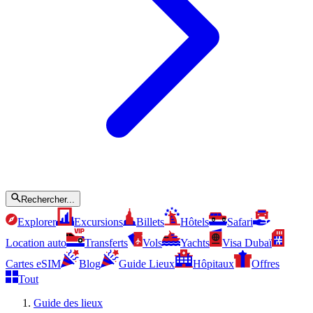
Rechercher...
Explorer
Excursions
Billets
Hôtels
Safari
Location auto
Transferts
Vols
Yachts
Visa Dubaï
Cartes eSIM
Blog
Guide Lieux
Hôpitaux
Offres
Tout
Guide des lieux