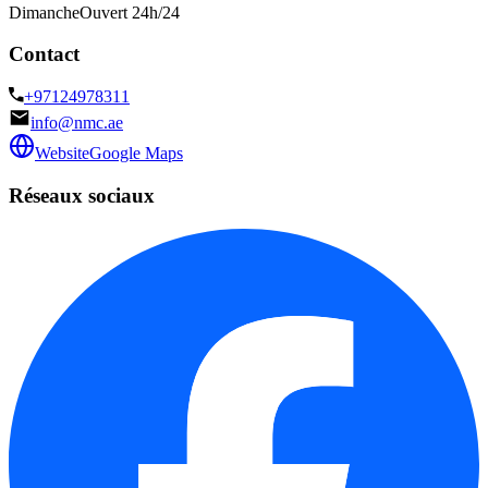
Dimanche
Ouvert 24h/24
Contact
+97124978311
info@nmc.ae
Website
Google Maps
Réseaux sociaux