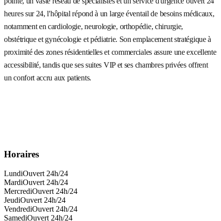
pointe, un vaste réseau de spécialistes et un service d'urgence ouvert 24
heures sur 24, l'hôpital répond à un large éventail de besoins médicaux,
notamment en cardiologie, neurologie, orthopédie, chirurgie,
obstétrique et gynécologie et pédiatrie. Son emplacement stratégique à
proximité des zones résidentielles et commerciales assure une excellente
accessibilité, tandis que ses suites VIP et ses chambres privées offrent
un confort accru aux patients.
Horaires
Lundi
Ouvert 24h/24
Mardi
Ouvert 24h/24
Mercredi
Ouvert 24h/24
Jeudi
Ouvert 24h/24
Vendredi
Ouvert 24h/24
Samedi
Ouvert 24h/24