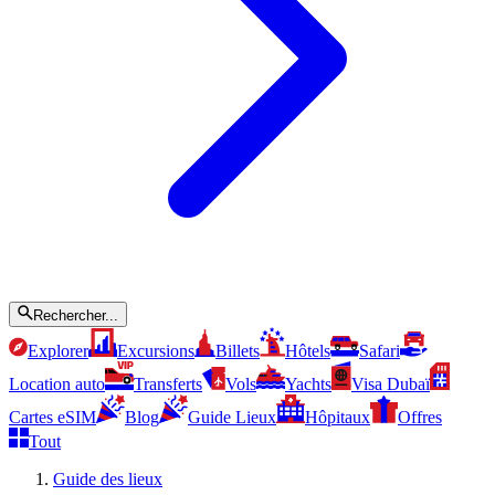
Rechercher...
Explorer
Excursions
Billets
Hôtels
Safari
Location auto
Transferts
Vols
Yachts
Visa Dubaï
Cartes eSIM
Blog
Guide Lieux
Hôpitaux
Offres
Tout
Guide des lieux