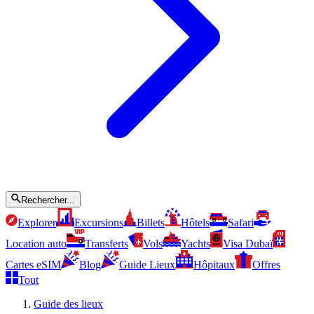
Rechercher...
Explorer
Excursions
Billets
Hôtels
Safari
Location auto
Transferts
Vols
Yachts
Visa Dubaï
Cartes eSIM
Blog
Guide Lieux
Hôpitaux
Offres
Tout
Guide des lieux