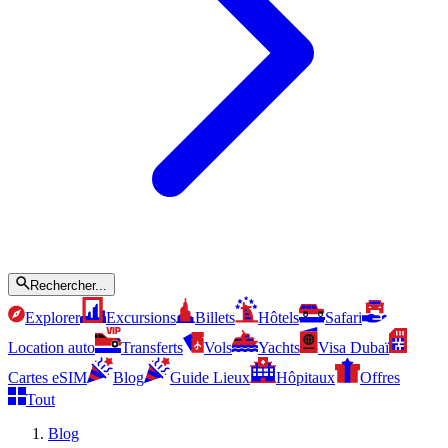
Rechercher...
Explorer
Excursions
Billets
Hôtels
Safari
Location auto
Transferts
Vols
Yachts
Visa Dubaï
Cartes eSIM
Blog
Guide Lieux
Hôpitaux
Offres
Tout
Blog