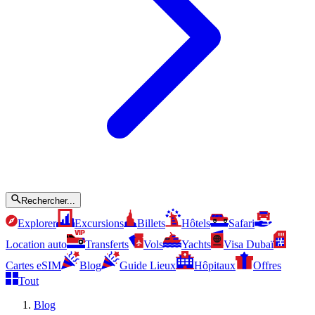
Rechercher...
Explorer
Excursions
Billets
Hôtels
Safari
Location auto
Transferts
Vols
Yachts
Visa Dubaï
Cartes eSIM
Blog
Guide Lieux
Hôpitaux
Offres
Tout
Blog