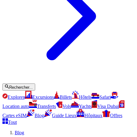
Rechercher...
Explorer
Excursions
Billets
Hôtels
Safari
Location auto
Transferts
Vols
Yachts
Visa Dubaï
Cartes eSIM
Blog
Guide Lieux
Hôpitaux
Offres
Tout
Blog