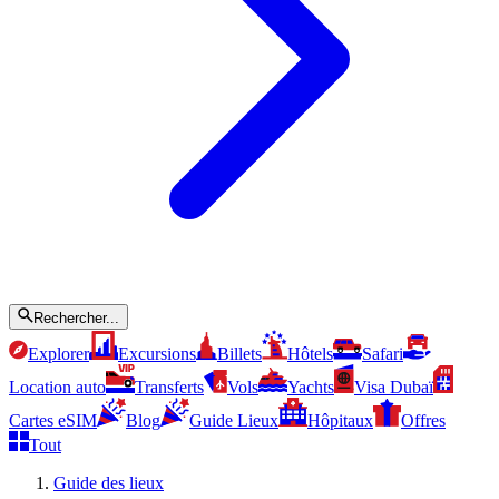
Rechercher...
Explorer
Excursions
Billets
Hôtels
Safari
Location auto
Transferts
Vols
Yachts
Visa Dubaï
Cartes eSIM
Blog
Guide Lieux
Hôpitaux
Offres
Tout
Guide des lieux