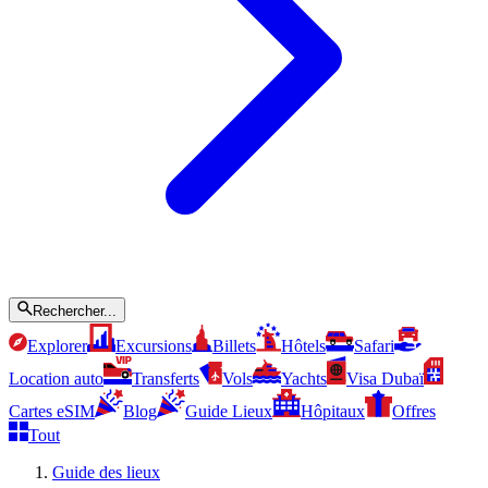
Rechercher...
Explorer
Excursions
Billets
Hôtels
Safari
Location auto
Transferts
Vols
Yachts
Visa Dubaï
Cartes eSIM
Blog
Guide Lieux
Hôpitaux
Offres
Tout
Guide des lieux